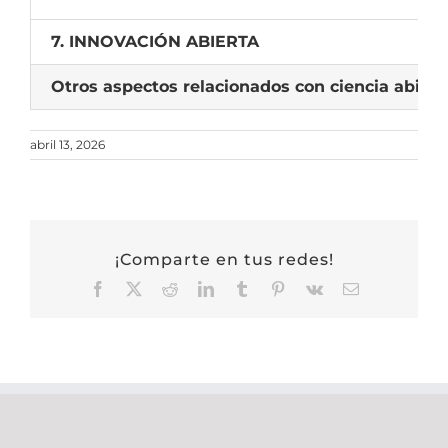
7. INNOVACIÓN ABIERTA
Otros aspectos relacionados con ciencia abiert
abril 13, 2026
¡Comparte en tus redes!
Facebook
X
Reddit
LinkedIn
Tumblr
Pinterest
Vk
Correo
electrónico