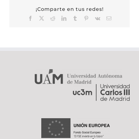
¡Comparte en tus redes!
Facebook
X
Reddit
LinkedIn
Tumblr
Pinterest
Vk
Correo
electrónico