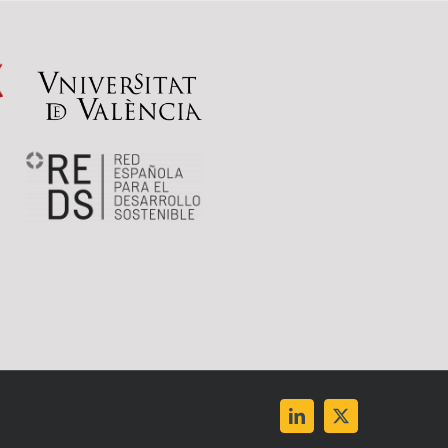
LinkedIn
X