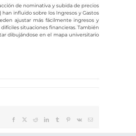
ducción de nominativa y subida de precios
han influido sobre los Ingresos y Gastos
eden ajustar más fácilmente ingresos y
ifíciles situaciones financieras. También
star dibujándose en el mapa universitario
Facebook
X
Reddit
LinkedIn
Tumblr
Pinterest
Vk
Correo
electrónico