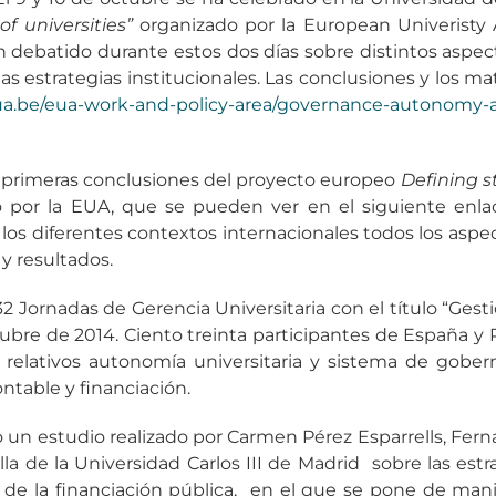
of universities”
organizado por la European Univeristy 
n debatido durante estos dos días sobre distintos aspect
 las estrategias institucionales. Las conclusiones y los 
ua.be/eua-work-and-policy-area/governance-autonomy-an
 primeras conclusiones del proyecto europeo
Defining st
o por la EUA, que se pueden ver en el siguiente enla
los diferentes contextos internacionales todos los aspec
y resultados.
2 Jornadas de Gerencia Universitaria con el título “Gesti
ctubre de 2014. Ciento treinta participantes de España 
 relativos autonomía universitaria y sistema de gober
ontable y financiación.
un estudio realizado por Carmen Pérez Esparrells, Fer
a de la Universidad Carlos III de Madrid sobre las estra
 de la financiación pública, en el que se pone de mani