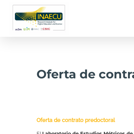
Saltar
al
contenido
Oferta de contr
Oferta de contrato predoctoral
El
Laboratorio de Estudios Métricos de