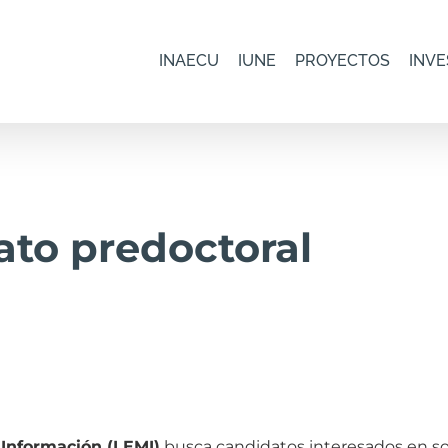
INAECU
IUNE
PROYECTOS
INVE
ato predoctoral
 Información (LEMI)
busca candidatos interesados en so