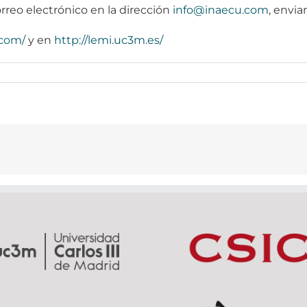
reo electrónico en la dirección
info@inaecu.com
, envia
.com/
y en
http://lemi.uc3m.es/