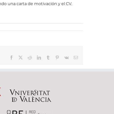
ndo una carta de motivación y el CV.
Facebook
X
Reddit
LinkedIn
Tumblr
Pinterest
Vk
Correo
electrónico