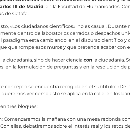
rlos III de Madrid
, en la Facultad de Humanidades, C
us de Getafe.
esto, «Los ciudadanos científicos», no es casual. Durante
ente dentro de laboratorios cerrados o despachos univer
el paradigma está cambiando, en el discurso científico y
que que rompe esos muros y que pretende acabar con el m
a la ciudadanía, sino de hacer ciencia
con
la ciudadanía. S
os, en la formulación de preguntas y en la resolución d
 concepto se encuentra recogida en el subtítulo: «De la
queremos ver cómo esto se aplica en la calle, en los bar
 en tres bloques:
n: Comenzaremos la mañana con una mesa redonda con ex
Con ellas, debatiremos sobre el interés real y los retos