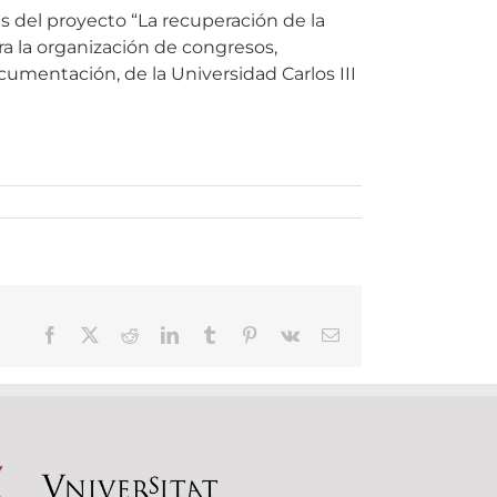
s del proyecto “La recuperación de la
ra la organización de congresos,
mentación, de la Universidad Carlos III
Facebook
X
Reddit
LinkedIn
Tumblr
Pinterest
Vk
Correo
electrónico