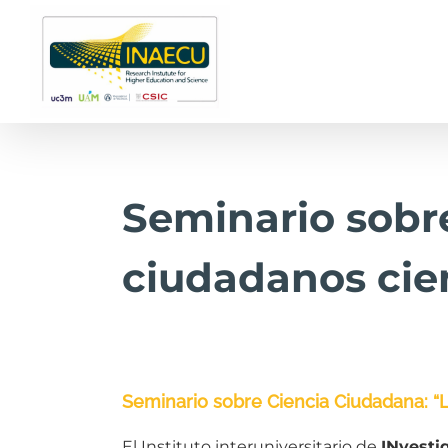
Saltar
al
contenido
Seminario sobr
ciudadanos cient
Seminario sobre Ciencia Ciudadana: “Lo
El Instituto interuniversitario de
INvesti